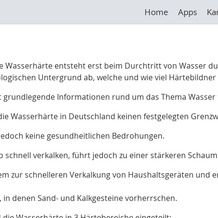
Home
Apps
Ka
ie Wasserhärte entsteht erst beim Durchtritt von Wasser 
ologischen Untergrund ab, welche und wie viel Härtebildne
t grundlegende Informationen rund um das Thema Wasser fü
 die Wasserhärte in Deutschland keinen festgelegten Grenzw
, jedoch keine gesundheitlichen Bedrohungen.
o schnell verkalken, führt jedoch zu einer stärkeren Schaum
em zur schnelleren Verkalkung von Haushaltsgeräten und e
 in denen Sand- und Kalkgesteine vorherrschen
.
die Wasserhärte in 3 Härtebereiche eingeteilt: