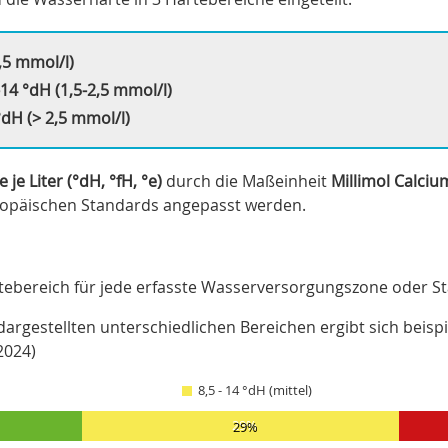
,5 mmol/l)
14 °dH (1,5-2,5 mmol/l)
dH (> 2,5 mmol/l)
je Liter (°dH, °fH, °e)
durch die Maßeinheit
Millimol Calciu
uropäischen Standards angepasst werden.
tebereich für jede erfasste Wasserversorgungszone oder St
argestellten unterschiedlichen Bereichen ergibt sich beisp
2024)
8,5 - 14 °dH (mittel)
29%