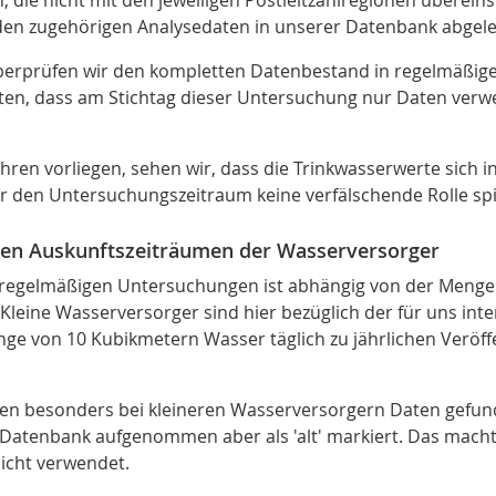
 die nicht mit den jeweiligen Postleitzahlregionen überein
 den zugehörigen Analysedaten in unserer Datenbank abgele
berprüfen wir den kompletten Datenbestand in regelmäßige
ten, dass am Stichtag dieser Untersuchung nur Daten verw
ren vorliegen, sehen wir, dass die Trinkwasserwerte sich i
 den Untersuchungszeitraum keine verfälschende Rolle spie
chen Auskunftszeiträumen der Wasserversorger
u regelmäßigen Untersuchungen ist abhängig von der Meng
leine Wasserversorger sind hier bezüglich der für uns in
e von 10 Kubikmetern Wasser täglich zu jährlichen Veröffent
n besonders bei kleineren Wasserversorgern Daten gefunden,
Datenbank aufgenommen aber als 'alt' markiert. Das macht
icht verwendet.