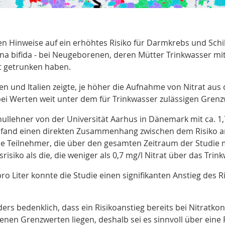
en Hinweise auf ein erhöhtes Risiko für Darmkrebs und Sc
 bifida - bei Neugeborenen, deren Mütter Trinkwasser mit 
t getrunken haben
.
nien und Italien zeigte, je höher die Aufnahme von Nitrat au
i Werten weit unter dem für Trinkwasser zulässigen Grenz
chullehner von der Universität Aarhus in Dänemark mit ca. 1
, fand einen direkten Zusammenhang zwischen dem Risiko 
die Teilnehmer, die über den gesamten Zeitraum der Studie m
isiko als die, die weniger als 0,7 mg/l Nitrat über das Tr
ro Liter konnte die Studie einen signifikanten Anstieg des 
rs bedenklich, dass ein Risikoanstieg bereits bei Nitratko
benen Grenzwerten liegen, deshalb sei es sinnvoll über ein