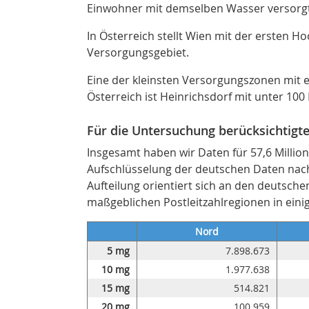
Einwohner mit demselben Wasser versorgt
In Österreich stellt Wien mit der ersten H
Versorgungsgebiet.
Eine der kleinsten Versorgungszonen mit e
Österreich ist Heinrichsdorf mit unter 10
Für die Untersuchung berücksichtigt
Insgesamt haben wir Daten für 57,6 Millio
Aufschlüsselung der deutschen Daten nach
Aufteilung orientiert sich an den deutsc
maßgeblichen Postleitzahlregionen in ein
Nord
5 mg
7.898.673
10 mg
1.977.638
15 mg
514.821
20 mg
100.959