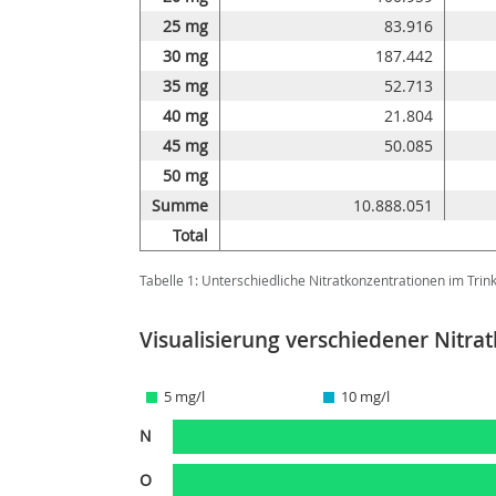
25 mg
83.916
30 mg
187.442
35 mg
52.713
40 mg
21.804
45 mg
50.085
50 mg
Summe
10.888.051
Total
Tabelle 1: Unterschiedliche Nitratkonzentrationen im Tri
Visualisierung verschiedener Nitr
5 mg/l
10 mg/l
N
O