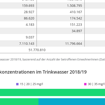
159.693
1.508.795
28.927
410.167
86.620
174.542
4.183
151.223
34.897
9.037
7.110.143
11.796.664
51.770.810
nkwasser 2018/19, basierend auf der Anzahl der betroffenen EinwohnerInnen (Dat
atkonzentrationen im Trinkwasser 2018/19
15 | 20 | 25 mg/l
30 | 35 mg/l