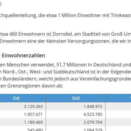
.
ochquellenleitung, die etwa 1 Million Einwohner mit Trinkwas
twa 460 Einwohnern ist Dorndiel, ein Stadtteil von Groß-U
0 Einwohnern eine der kleinsten Versorgungszonen, die wir i
e Einwohnerzahlen
nen Menschen verwendet, 51,7 Millionen in Deutschland und 
 Nord-, Ost-, West- und Süddeutschland ist in der folgend
hen Bundesländern, weicht jedoch aus Vereinfachungsgründe
igen Grenzregionen davon ab:
Ost
Süd
3.129.263
1.848.972
1.957.471
4.523.785
1.189.469
2.079.704
545.480
1.064.579