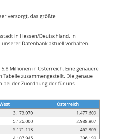
ser versorgt, das größte
mstadt in Hessen/Deutschland. In
n unserer Datenbank aktuell vorhalten.
5,8 Millionen in Österreich. Eine genauere
en Tabelle zusammengestellt. Die genaue
n bei der Zuordnung der für uns
West
Österreich
3.173.070
1.477.609
5.126.000
2.988.807
5.171.113
462.305
4.107.945
396.199