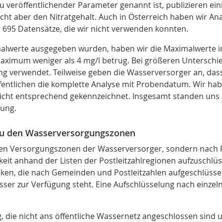
 zu veröffentlichender Parameter genannt ist, publizieren ei
ht aber den Nitratgehalt. Auch in Österreich haben wir Ana
 695 Datensätze, die wir nicht verwenden konnten.
malwerte ausgegeben wurden, haben wir die Maximalwerte
ximum weniger als 4 mg/l betrug. Bei größeren Untersch
ng verwendet. Teilweise geben die Wasserversorger an, dass
öffentlichen die komplette Analyse mit Probendatum. Wir h
icht entsprechend gekennzeichnet. Insgesamt standen uns 
gung.
zu den Wasserversorgungszonen
n Versorgungszonen der Wasserversorger, sondern nach Pos
gkeit anhand der Listen der Postleitzahlregionen aufzuschlüs
ken, die nach Gemeinden und Postleitzahlen aufgeschlüsselt
ser zur Verfügung steht. Eine Aufschlüsselung nach einze
, die nicht ans öffentliche Wassernetz angeschlossen sind